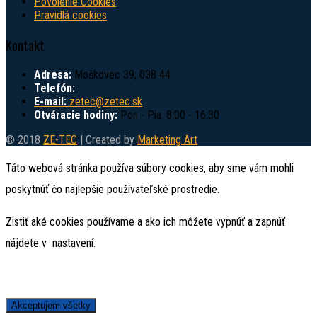
Povolenie Cookies
Pravidlá cookies
Kontakt
Adresa:
Moškovec 39, 038 44
Telefón:
E-mail:
zetec@zetec.sk
Otváracie hodiny:
Pon - Pia: 8:00 - 16:30
© 2018
ZE-TEC
| Created by
Marketing Art
Táto webová stránka používa súbory cookies, aby sme vám mohli
poskytnúť čo najlepšie používateľské prostredie.
Zistiť aké cookies používame a ako ich môžete vypnúť a zapnúť
nájdete v
nastavení
.
Akceptujem všetky