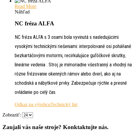
Read More
Náhľad
NC fréza ALFA
NC fréza ALFA s 3 osami bola vyvinutá s nasledujúcimi
vysokými technickými riešeniami: interpolované osi poháňané
bezkartáčovými motormi, recirkulujúce guľôčkové skrutky,
lineárne vedenia . Stroj je mimoriadne všestranný a vhodný na
rôzne frézovanie okenných rámov alebo dverí, ako aj na
schodiská a nábytkové prvky. Zabezpečuje rýchle a presné
ovládanie po celý čas.
Odkaz na výrobcu
Technický list
Zobraziť:
Zaujali vás naše stroje? Konktaktujte nás.