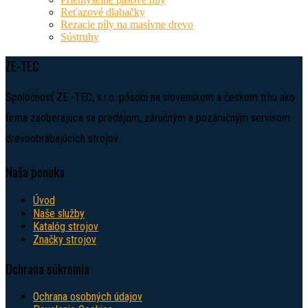
Reťazové dlabačky
Rezacie píly na masívne drevo
Sústruhy
ZE-TEC
Spoločnosť ZE -TEC, s.r.o. pôsobí na slovenskom a českom trhu ako
firma zaoberajúca sa predajom, záručným a pozáručným servisom
drevoobrábajúcich strojov.
Naša ponuka
Úvod
Naše služby
Katalóg strojov
Značky strojov
Ochrana súkromia
Ochrana osobných údajov