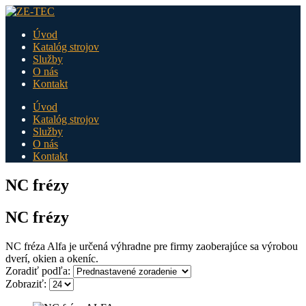
Úvod
Katalóg strojov
Služby
O nás
Kontakt
Úvod
Katalóg strojov
Služby
O nás
Kontakt
NC frézy
NC frézy
NC fréza Alfa je určená výhradne pre firmy zaoberajúce sa výrobou
dverí, okien a okeníc.
Zoradiť podľa:
Zobraziť: