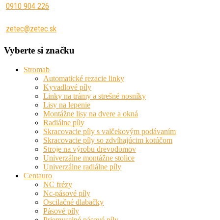
0910 904 226
zetec@zetec.sk
Vyberte si značku
Stromab
Automatické rezacie linky
Kyvadlové píly
Linky na trámy a strešné nosníky
Lisy na lepenie
Montážne lisy na dvere a okná
Radiálne píly
Skracovacie píly s valčekovým podávaním
Skracovacie píly so zdvíhajúcim kotúčom
Stroje na výrobu drevodomov
Univerzálne montážne stolice
Univerzálne radiálne píly
Centauro
NC frézy
Nc-pásové píly
Oscilačné dlabačky
Pásové píly
Priemyselné pásové píly