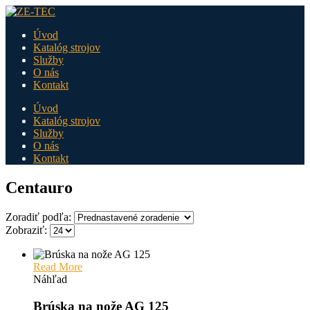
Úvod
Katalóg strojov
Služby
O nás
Kontakt
Úvod
Katalóg strojov
Služby
O nás
Kontakt
Centauro
Zoradiť podľa:
Zobraziť:
Read More
Náhľad
Brúska na nože AG 125