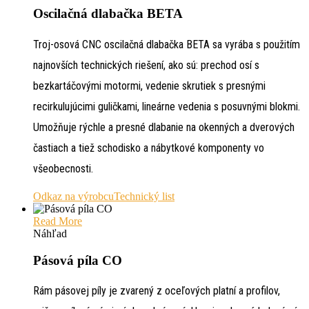
Oscilačná dlabačka BETA
Troj-osová CNC oscilačná dlabačka BETA sa vyrába s použitím
najnovších technických riešení, ako sú: prechod osí s
bezkartáčovými motormi, vedenie skrutiek s presnými
recirkulujúcimi guličkami, lineárne vedenia s posuvnými blokmi.
Umožňuje rýchle a presné dlabanie na okenných a dverových
častiach a tiež schodisko a nábytkové komponenty vo
všeobecnosti.
Odkaz na výrobcu
Technický list
Read More
Náhľad
Pásová píla CO
Rám pásovej píly je zvarený z oceľových platní a profilov,