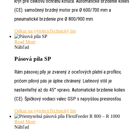
kryt pre celkovú ochranu kotúča. Automatické brzdenie kolies
(CE): samočinný brzdný motor pre Ø 600/700 mm a
pneumatické brzdenie pre Ø 800/900 mm.
Odkaz na výrobcu
Technický list
Read More
Náhľad
Pásová píla SP
Rám pásovej píly je zvarený z oceľových platní a profilov,
pričom pílový pás je úplne chránený. Liatinový stôl je
nastaviteľný až do 45° vpravo. Automatické brzdenie kolies
(CE). Špičkový vodiaci valec GSP s najvyššou presnosťou.
Odkaz na výrobcu
Technický list
Read More
Náhľad