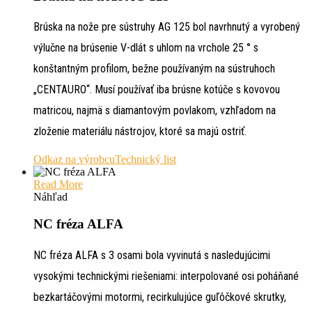
Brúska na nože pre sústruhy AG 125 bol navrhnutý a vyrobený
výlučne na brúsenie V-dlát s uhlom na vrchole 25 ° s
konštantným profilom, bežne používaným na sústruhoch
„CENTAURO“. Musí používať iba brúsne kotúče s kovovou
matricou, najmä s diamantovým povlakom, vzhľadom na
zloženie materiálu nástrojov, ktoré sa majú ostriť.
Odkaz na výrobcu
Technický list
Read More
Náhľad
NC fréza ALFA
NC fréza ALFA s 3 osami bola vyvinutá s nasledujúcimi
vysokými technickými riešeniami: interpolované osi poháňané
bezkartáčovými motormi, recirkulujúce guľôčkové skrutky,