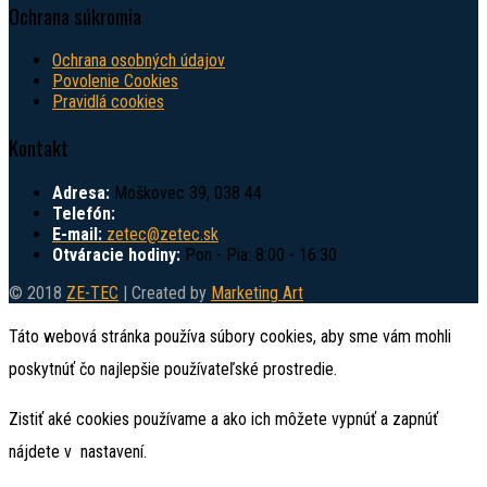
Ochrana súkromia
Ochrana osobných údajov
Povolenie Cookies
Pravidlá cookies
Kontakt
Adresa:
Moškovec 39, 038 44
Telefón:
E-mail:
zetec@zetec.sk
Otváracie hodiny:
Pon - Pia: 8:00 - 16:30
© 2018
ZE-TEC
| Created by
Marketing Art
Táto webová stránka používa súbory cookies, aby sme vám mohli
poskytnúť čo najlepšie používateľské prostredie.
Zistiť aké cookies používame a ako ich môžete vypnúť a zapnúť
nájdete v
nastavení
.