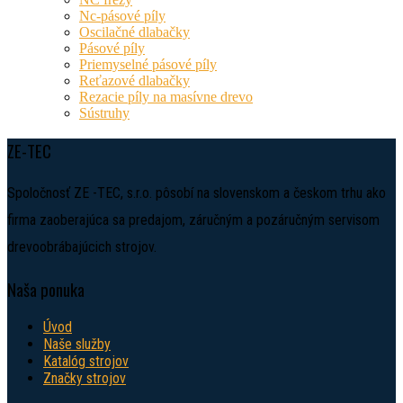
Nc-pásové píly
Oscilačné dlabačky
Pásové píly
Priemyselné pásové píly
Reťazové dlabačky
Rezacie píly na masívne drevo
Sústruhy
ZE-TEC
Spoločnosť ZE -TEC, s.r.o. pôsobí na slovenskom a českom trhu ako
firma zaoberajúca sa predajom, záručným a pozáručným servisom
drevoobrábajúcich strojov.
Naša ponuka
Úvod
Naše služby
Katalóg strojov
Značky strojov