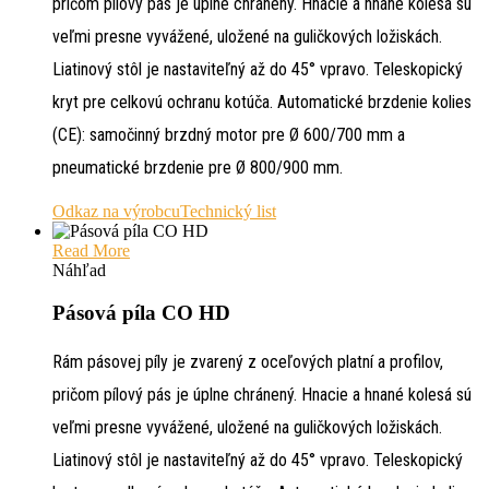
pričom pílový pás je úplne chránený. Hnacie a hnané kolesá sú
veľmi presne vyvážené, uložené na guličkových ložiskách.
Liatinový stôl je nastaviteľný až do 45° vpravo. Teleskopický
kryt pre celkovú ochranu kotúča. Automatické brzdenie kolies
(CE): samočinný brzdný motor pre Ø 600/700 mm a
pneumatické brzdenie pre Ø 800/900 mm.
Odkaz na výrobcu
Technický list
Read More
Náhľad
Pásová píla CO HD
Rám pásovej píly je zvarený z oceľových platní a profilov,
pričom pílový pás je úplne chránený. Hnacie a hnané kolesá sú
veľmi presne vyvážené, uložené na guličkových ložiskách.
Liatinový stôl je nastaviteľný až do 45° vpravo. Teleskopický