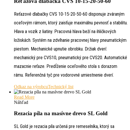
Reťazová dlabačka CVS 10-15-20-50-60
Reťazové dlabačky CVS 10-15-20-50-60 disponuje zváraným
oceľovým rámom, ktorý zaisťuje maximálnu pevnosť a stabilitu.
Hlava a vozík z liatiny. Pracovná hlava beží na ihličkových
ložiskách. Systém na zdvíhanie pracovnej hlavy pneumatickým
piestom. Mechanické upnutie obrobku. Držiak dverí:
mechanický pre CVS10, pneumatický pre CVS20. Automatické
mazacnie reťaze. Predĺženie oceľového stola s dorazom
rámu. Referenčná tyč pre vodorovné umiestnenie dverí.
Odkaz na výrobcu
Technický list
Read More
Náhľad
Rezacia píla na masívne drevo SL Gold
SL Gold je rezacia píla určená pre remeselníka, ktorý sa