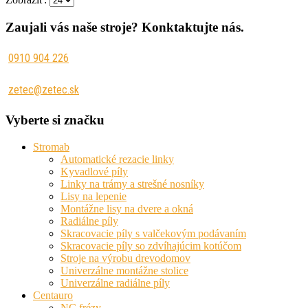
Zaujali vás naše stroje? Konktaktujte nás.
0910 904 226
zetec@zetec.sk
Vyberte si značku
Stromab
Automatické rezacie linky
Kyvadlové píly
Linky na trámy a strešné nosníky
Lisy na lepenie
Montážne lisy na dvere a okná
Radiálne píly
Skracovacie píly s valčekovým podávaním
Skracovacie píly so zdvíhajúcim kotúčom
Stroje na výrobu drevodomov
Univerzálne montážne stolice
Univerzálne radiálne píly
Centauro
NC frézy